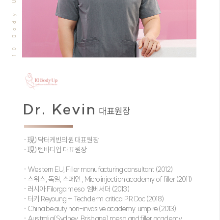
10 Body Up
Dr. Kevin
대표원장
· 現) 닥터케빈의원 대표원장
· 現) 텐바디업 대표원장
· Western EU, Filler manufacturing consultant (2012)
· 스위스, 독일, 스페인 , Micro injection academy of filler (2011)
· 러시아 Filorga meso 엠베서더 (2013)
· 터키 Reyoung + Techderm critical PR Doc (2018)
· China beauty non-invasive academy umpire (2013)
· Australia(Sydney, Brisbane) meso and filler academy