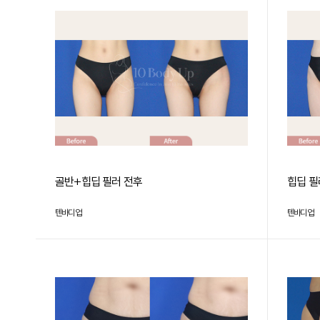
골반+힙딥 필러 전후
힙딥 필
텐바디업
텐바디업