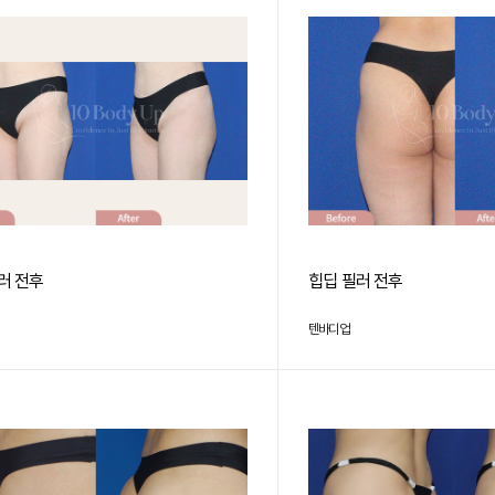
러 전후
힙딥 필러 전후
텐바디업