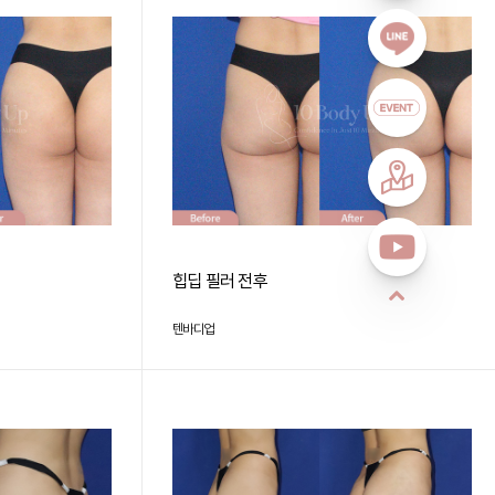
힙딥 필러 전후
텐바디업