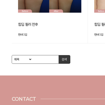
힙딥 필러 전후
힙딥 필
텐바디업
텐바디업
검색
CONTACT