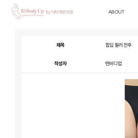
ABOUT
제목
힙딥 필러 전후
작성자
텐바디업