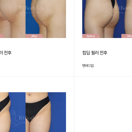
러 전후
힙딥 필러 전후
텐바디업