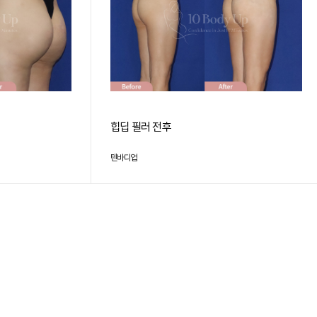
힙딥 필러 전후
텐바디업