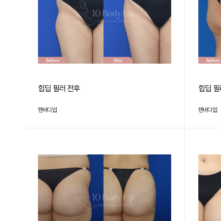
힙딥 필러 전후
힙딥 필
텐바디업
텐바디업