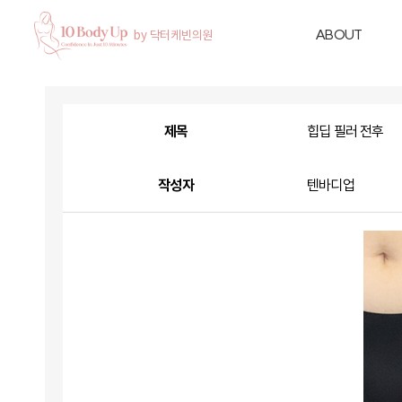
ABOUT
제목
힙딥 필러 전후
작성자
텐바디업