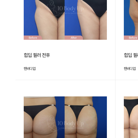
힙딥 필러 전후
힙딥 필
텐바디업
텐바디업