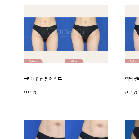
골반+힙딥 필러 전후
힙딥 필
텐바디업
텐바디업