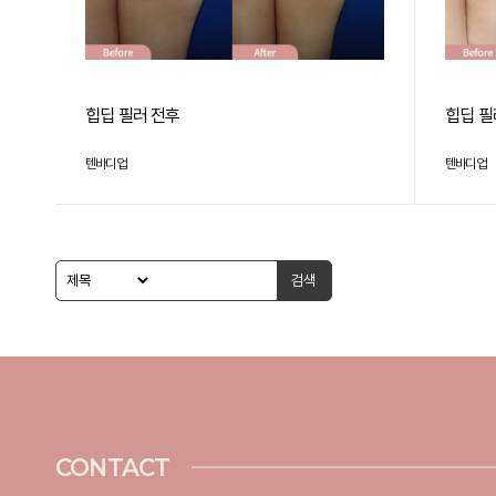
힙딥 필러 전후
힙딥 필
텐바디업
텐바디업
검색
CONTACT