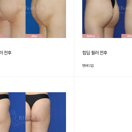
러 전후
힙딥 필러 전후
텐바디업