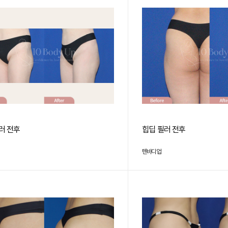
러 전후
힙딥 필러 전후
텐바디업