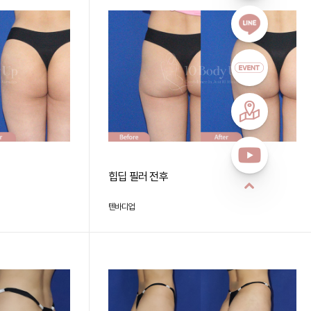
힙딥 필러 전후
텐바디업