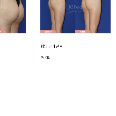
힙딥 필러 전후
텐바디업