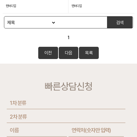
텐바디업
텐바디업
검색
1
이전
다음
목록
빠른상담신청