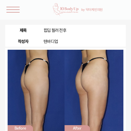
제목
힙딥 필러 전후
작성자
텐바디업