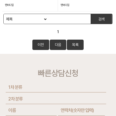
텐바디업
텐바디업
검색
1
이전
다음
목록
빠른상담신청