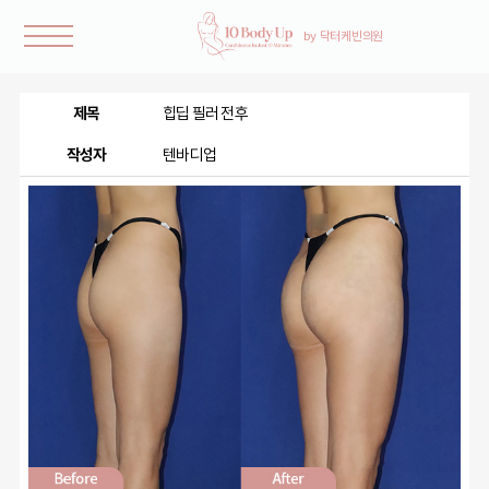
제목
힙딥 필러 전후
작성자
텐바디업