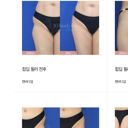
힙딥 필러 전후
힙딥 필
텐바디업
텐바디업