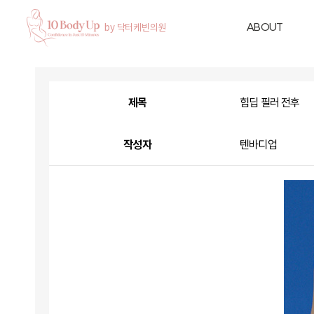
ABOUT
제목
힙딥 필러 전후
작성자
텐바디업