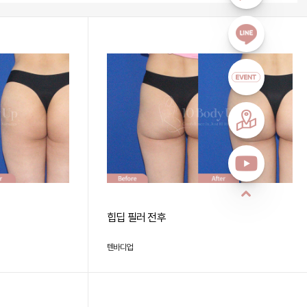
힙딥 필러 전후
텐바디업