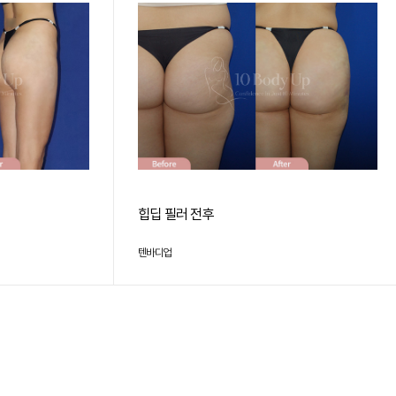
힙딥 필러 전후
텐바디업