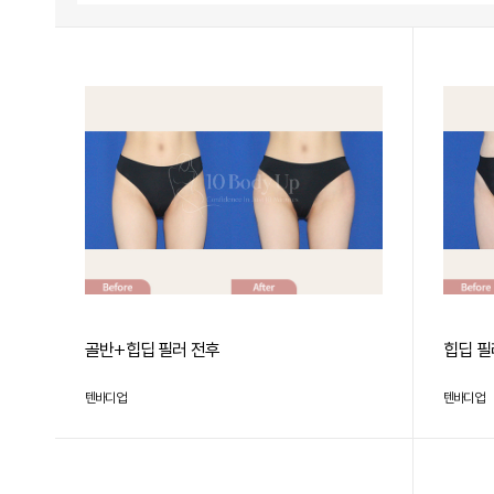
골반+힙딥 필러 전후
힙딥 필
텐바디업
텐바디업