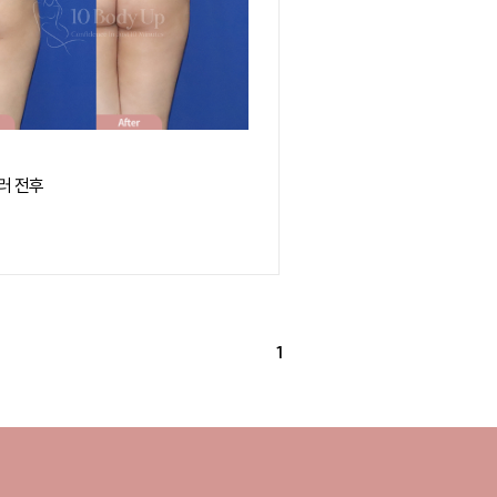
러 전후
1