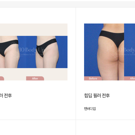
러 전후
힙딥 필러 전후
텐바디업