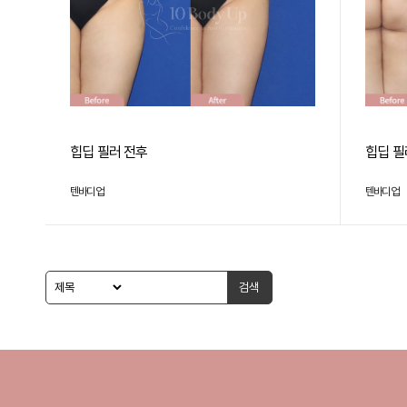
힙딥 필러 전후
힙딥 필
텐바디업
텐바디업
검색