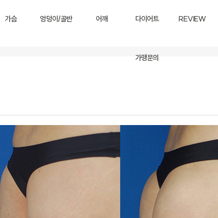
가슴
엉덩이/골반
어깨
다이어트
REVIEW
가맹문의