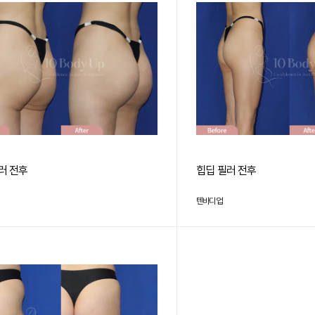
러 전후
힙딥 필러 전후
텐바디업