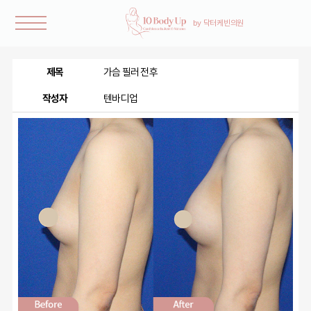
제목
가슴 필러 전후
작성자
텐바디업