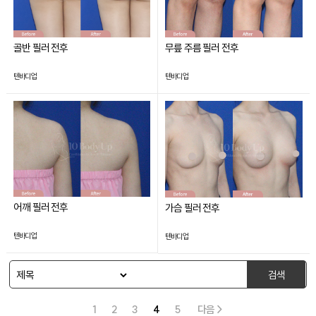
골반 필러 전후
무릎 주름 필러 전후
텐바디업
텐바디업
어깨 필러 전후
가슴 필러 전후
텐바디업
텐바디업
검색
1
2
3
4
5
다음 >