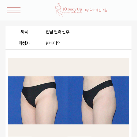
제목
힙딥 필러 전후
작성자
텐바디업