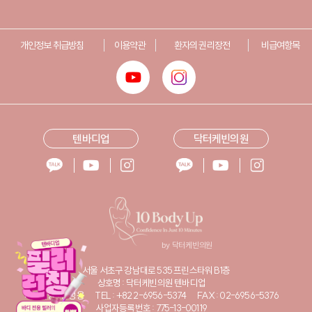
개인정보 취급방침
이용약관
환자의 권리장전
비급여항목
텐바디업
닥터케빈의원
서울 서초구 강남대로 535 프린스타워 B1층
상호명 : 닥터케빈의원 텐바디업
대표자명 : 황성웅
TEL : +82 2-6956-5374
FAX : 02-6956-5376
사업자등록번호 : 775-13-00119