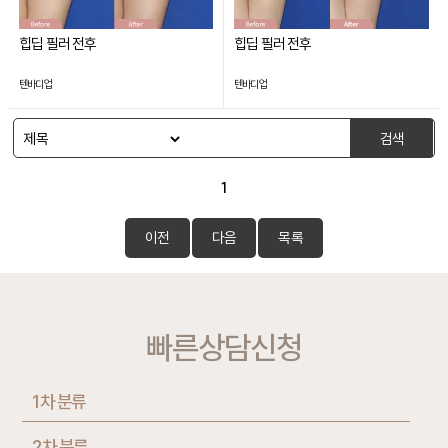
힙딥 필러 전후
힙딥 필러 전후
텐바디업
텐바디업
검색
1
이전
다음
목록
빠른상담신청