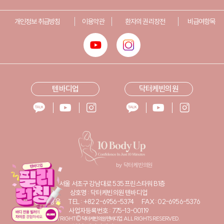
개인정보 취급방침
이용약관
환자의 권리장전
비급여항목
텐바디업
닥터케빈의원
서울 서초구 강남대로 535 프린스타워 B1층
상호명 : 닥터케빈의원 텐바디업
대표자명 : 황성웅
TEL : +82 2-6956-5374
FAX : 02-6956-5376
사업자등록번호 : 775-13-00119
COPYRIGHT© 닥터케빈의원 텐바디업. ALL RIGHTS RESERVED.