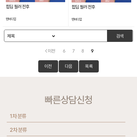
힙딥 필러 전후
힙딥 필러 전후
텐바디업
텐바디업
검색
< 이전
6
7
8
9
이전
다음
목록
빠른상담신청