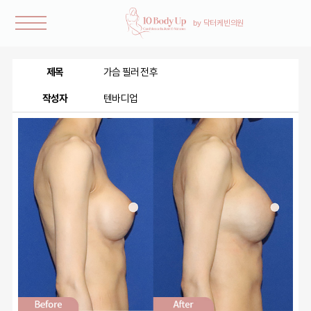
제목
가슴 필러 전후
작성자
텐바디업