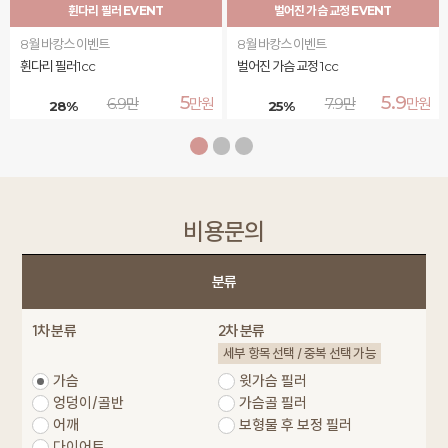
휜다리 필러 EVENT
벌어진 가슴 교정 EVENT
8월 바캉스 이벤트
8월 바캉스 이벤트
휜다리 필러1cc
벌어진 가슴 교정 1cc
5
5.9
6.9
만
만원
7.9
만
만원
28
%
25
%
1
2
3
비용문의
분류
1차 분류
2차 분류
세부 항목 선택 / 중복 선택 가능
가슴
윗가슴 필러
엉덩이/골반
가슴골 필러
어깨
보형물 후 보정 필러
다이어트