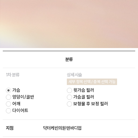
분류
1차 분류
상세시술
세부 항목 선택 / 중복 선택 가능
가슴
윗가슴 필러
엉덩이/골반
가슴골 필러
어깨
보형물 후 보정 필러
다이어트
지점
닥터케빈의원 텐바디업